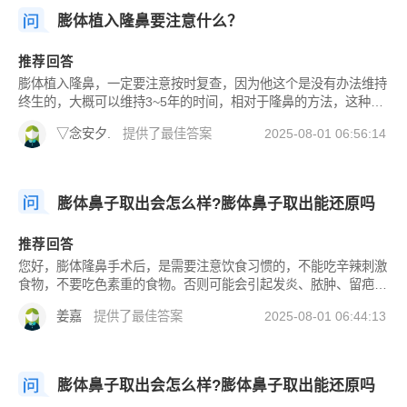
膨体植入隆鼻要注意什么？
推荐回答
膨体植入隆鼻，一定要注意按时复查，因为他这个是没有办法维持
终生的，大概可以维持3~5年的时间，相对于隆鼻的方法，这种方
法已经维持的时间较长了，效果相对来说也比较理想，但是一定要
▽念安夕.
提供了最佳答案
2025-08-01 06:56:14
选择比较正规的整形美容医院去做，可以有效的保证风险和后遗
症，收费也比较明确。
膨体鼻子取出会怎么样?膨体鼻子取出能还原吗
推荐回答
您好，膨体隆鼻手术后，是需要注意饮食习惯的，不能吃辛辣刺激
食物，不要吃色素重的食物。否则可能会引起发炎、脓肿、留疤等
情况。
姜嘉
提供了最佳答案
2025-08-01 06:44:13
膨体鼻子取出会怎么样?膨体鼻子取出能还原吗