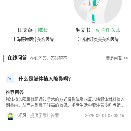
田文燕
院长
毛文书
副主任医师
上海薇琳医疗美容医院
江苏宿迁奕美美容医院
在线问答
更多问答 >>
在线问答，答疑解答
什么是膨体植入隆鼻啊？
推荐回答
膨体植入隆鼻就是通过手术的方式将膨体聚四氟乙烯假体材料植入
到鼻内，从而达到鼻子隆高的效果。术后生活中要注意多吃点蔬
菜，如：空心菜，小白菜，番茄，豆角等等清淡又对身体调理很好
相风
提供了最佳答案
2025-08-01 07:08:15
的蔬菜，不宜吃过油腻、辛辣等食物，如：烧烤，火锅等等对病情
有危害的。