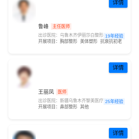
详情
鲁峰
主任医师
出诊医院：乌鲁木齐伊丽莎白整形美容医院
19年经验
开展项目：
胸部整形
美体塑形
抗衰抗初老
抗衰
详情
王丽凤
医师
出诊医院：新疆乌鲁木齐黎美医疗美容整形
25年经验
开展项目：
鼻部整形
其他
详情