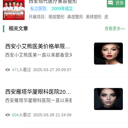
西安现代医疗美容整形
咨询
私立医院
2009年成立
开展项目：
眼部整形
鼻部整形
美体塑形
皮肤美容
抗
相关文章
查看更多>>
西安小艾熊医美价格单限时公布（含下眼袋手术失败外翻例子）
西安小艾熊医美一直以来都备受关注，其价格单的限时公布
471
人看过
2025-03-27 20:09:07
西安雁塔华厦眼科医院2024年价格清单透明公开（电波拉皮除眼袋例子）
西安雁塔华厦眼科医院一直以来都致力于为患者提供高质量的
604
人看过
2025-03-28 21:24:09