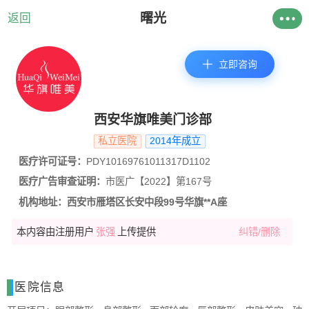
曙光
返回
立即咨询
西安华旗唯美门诊部
私立医院
2014年成立
医疗许可证号：
PDY10169761011317D1102
医疗广告审查证明：
市医广【2022】第167号
机构地址：
西安市雁塔区长安中段99号华旗**A座
本内容由注册用户
张强
上传提供
纠错/删除
医院信息