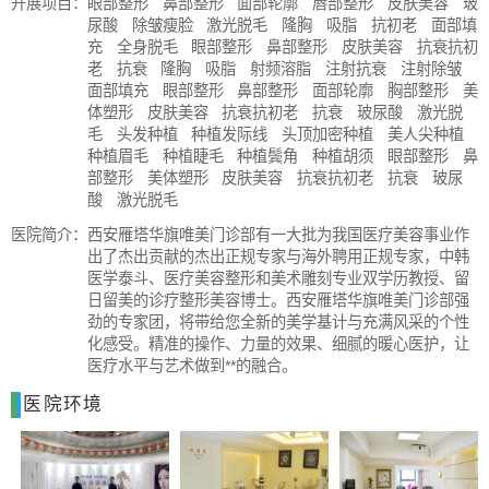
开展项目：
眼部整形
鼻部整形
面部轮廓
唇部整形
皮肤美容
玻
尿酸
除皱瘦脸
激光脱毛
隆胸
吸脂
抗初老
面部填
充
全身脱毛
眼部整形
鼻部整形
皮肤美容
抗衰抗初
老
抗衰
隆胸
吸脂
射频溶脂
注射抗衰
注射除皱
面部填充
眼部整形
鼻部整形
面部轮廓
胸部整形
美
体塑形
皮肤美容
抗衰抗初老
抗衰
玻尿酸
激光脱
毛
头发种植
种植发际线
头顶加密种植
美人尖种植
种植眉毛
种植睫毛
种植鬓角
种植胡须
眼部整形
鼻
部整形
美体塑形
皮肤美容
抗衰抗初老
抗衰
玻尿
酸
激光脱毛
医院简介：
西安雁塔华旗唯美门诊部有一大批为我国医疗美容事业作
出了杰出贡献的杰出正规专家与海外聘用正规专家，中韩
医学泰斗、医疗美容整形和美术雕刻专业双学历教授、留
日留美的诊疗整形美容博士。西安雁塔华旗唯美门诊部强
劲的专家团，将带给您全新的美学基计与充满风采的个性
化感受。精准的操作、力量的效果、细腻的暖心医护，让
医疗水平与艺术做到**的融合。
医院环境