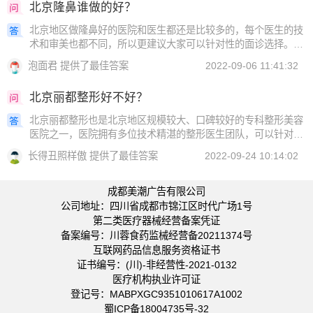
北京隆鼻谁做的好？
北京地区做隆鼻好的医院和医生都还是比较多的，每个医生的技
术和审美也都不同，所以更建议大家可以针对性的面诊选择。刘
彦军，从事整形美容行业二十多年，是知名鼻部整形专业，多年
泡面君 提供了最佳答案
2022-09-06 11:41:32
来完成了数万成功鼻部案例李劲良，
北京丽都整形好不好？
北京丽都整形也是北京地区规模较大、口碑较好的专科整形美容
医院之一，医院拥有多位技术精湛的整形医生团队，可以针对性
的帮助求美者完成各项整形美容项目的改善，如：高海燕：眼
长得丑照样傲 提供了最佳答案
2022-09-24 10:14:02
部、鼻部、胸部、美体塑性吴玉家：眼
成都美潮广告有限公司
公司地址：四川省成都市锦江区时代广场1号
第二类医疗器械经营备案凭证
备案编号：川蓉食药监械经营备20211374号
互联网药品信息服务资格证书
证书编号：(川)-非经营性-2021-0132
医疗机构执业许可证
登记号：MABPXGC9351010617A1002
蜀ICP备18004735号-32