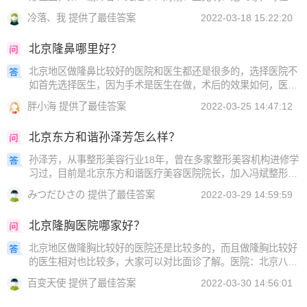
生都在鼻修复手术上拥有非常不错的反馈，鼻修复手术的价格本
冷落、我 提供了最佳答案
2022-03-18 15:22:20
来相对就是比较高的，而且每个人的
北京隆鼻哪里好？
北京地区做隆鼻比较好的医院和医生都还是很多的，选择医院不
如首先选择医生，因为手术是医生在做，术后的效果如何，医生
占主要原因，由于每个医生的技术、审美、经验都有所差别，所
胖小海 提供了最佳答案
2022-03-25 14:47:12
以一定要多看案例、多了解技术和风
北京东方和谐孙泽芳怎么样？
孙泽芳，从事整形美容行业18年，曾在多家整形美容机构进修学
习过，目前是北京东方和谐医疗美容医院院长，加入冯斌整形
“点脂成金”医生团队，在脂肪项目上有着非常不错的成绩，手术
みつだひさの 提供了最佳答案
2022-03-29 14:59:59
主要以精细、微创、恢复快等为主
北京隆胸医院哪家好？
北京地区做隆胸比较好的医院还是比较多的，而且做隆胸比较好
的医生相对也比较多，大家可以对比面诊了解。医院：北京八大
处、北京东方和谐、北京丽都、北京韩啸、北京圣嘉新、北京美
百变天使 提供了最佳答案
2022-03-30 14:56:01
莱、北京京韩、北京联合丽格、北京