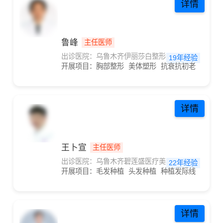
详情
鲁峰
主任医师
出诊医院：乌鲁木齐伊丽莎白整形美容医院
19年经验
开展项目：
胸部整形
美体塑形
抗衰抗初老
抗衰
详情
王卜宣
主任医师
出诊医院：乌鲁木齐碧莲盛医疗美容诊所
22年经验
开展项目：
毛发种植
头发种植
种植发际线
头顶加
详情