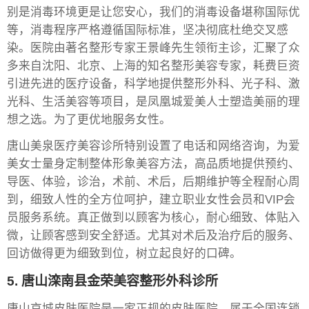
别是消毒环境更是让您安心，我们的消毒设备堪称国际优
等，消毒程序严格遵循国际标准，坚决彻底杜绝交叉感
染。医院由著名整形专家王景峰先生领衔主诊，汇聚了众
多来自沈阳、北京、上海的知名整形美容专家，耗费巨资
引进先进的医疗设备，科学地提供整形外科、光子科、激
光科、生活美容等项目，是凤凰城爱美人士塑造美丽的理
想之选。为了更优地服务女性。
唐山美泉医疗美容诊所特别设置了电话和网络咨询，为爱
美女士量身定制整体形象美容方法，高品质地提供预约、
导医、体验，诊治，术前、术后，后期维护等全程耐心周
到，细致人性的全方位呵护，建立职业女性会员和VIP会
员服务系统。真正做到以顾客为核心，耐心细致、体贴入
微，让顾客感到安全舒适。尤其对术后及治疗后的服务、
回访做得更为细致到位，树立起良好的口碑。
5. 唐山滦南县金荣美容整形外科诊所
唐山京城皮肤医院是一家正规的皮肤医院，属于全国连锁