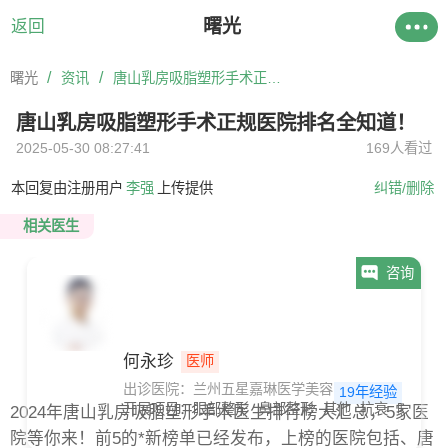
曙光
返回
/
/
曙光
资讯
唐山乳房吸脂塑形手术正规医院排名全知道！
唐山乳房吸脂塑形手术正规医院排名全知道！
2025-05-30 08:27:41
169人看过
本回复由注册用户
李强
上传提供
纠错/删除
相关医生
咨询
何永珍
医师
出诊医院：兰州五星嘉琳医学美容医院
19年经验
开展项目：
眼部整形
鼻部整形
其他
抗衰
吸脂
2024年唐山乳房吸脂塑形手术医生排行榜大汇总，5家医
院等你来！前5的*新榜单已经发布，上榜的医院包括、唐