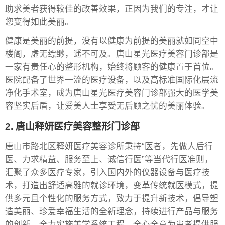
助求美者获得较佳的改善效果，正因为我们的专注，才让
您变得如此美丽。
健康是美丽的前提，没有以健康为前提的美丽就如同空中
楼阁，虚无缥缈，遥不可及。唐山星光医疗美容门诊部是
一家有责任心的整形机构，始终将顾客的健康置于首位。
医院配备了世界一流的医疗设备，以及高标准国际化层流
净化手术室，成为唐山星光医疗美容门诊部强大的医学美
容坚实后盾，让爱美人士享受无后顾之忧的美丽体验。
2. 唐山释妍医疗美容整形门诊部
唐山市路北区释妍医疗美容诊所秉持“医者，先做人后行
医、力求精益、服务至上、诚信行医”等当代行医准则，
汇聚了众多医疗专家，引入国内外的仪器设备与医疗技
术，打造出舒适高雅的就诊环境，变革传统就医模式，提
供多元且个性化的服务方式，致力于提升新技术，倡导塑
造美丽、珍爱幸福生活的全新理念，持续进行产品与服务
的创新，全力实施美学系统工程，全心全意为患者提供服