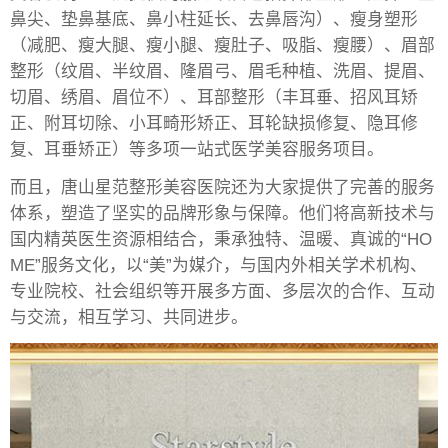
鼻尖、垫鼻基底、鼻小柱延长、去鼻唇沟）、瘦身塑形
（减肥、瘦大腿、瘦小腿、瘦肚子、吸脂、瘦腰）、眉部
整形（纹眉、半纹眉、隆眉弓、眉毛种植、洗眉、提眉、
切眉、绣眉、眉位不）、耳部整形（丰耳垂、招风耳矫
正、附耳切除、小耳畸形矫正、耳轮缺损修复、隐耳修
复、耳垂矫正）等多项一站式医学美容服务项目。
而且，唐山星范整形美容医院还为大家提供了完善的服务
体系，塑造了坚实的品牌形象与保障。他们将高新技术与
国内精英医生资源相结合，秉承独特、温暖、真诚的“HO
ME”服务文化，以“美”为媒介，与国内外相关学术机构、
专业院校、社会组织等开展多方面、多层次的合作、互动
与交流，相互学习、共同进步。