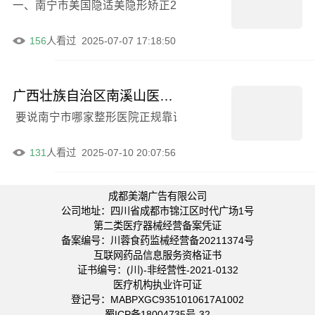
一、南宁市美国隐适美隐形矫正2025正规价格大介绍 各位
156
人看过
2025-07-07 17:18:50
广西壮族自治区南溪山医院(皮肤科),南宁陈炳俊整形美容诊所口碑严选都是实力派
要说南宁市哪家整形医院正规靠谱技术牛，像广西壮族自治区南
131
人看过
2025-07-10 20:07:56
成都美潮广告有限公司
公司地址：四川省成都市锦江区时代广场1号
第二类医疗器械经营备案凭证
备案编号：川蓉食药监械经营备20211374号
互联网药品信息服务资格证书
证书编号：(川)-非经营性-2021-0132
医疗机构执业许可证
登记号：MABPXGC9351010617A1002
蜀ICP备18004735号-32