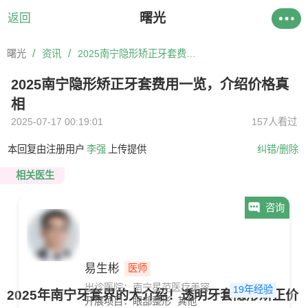
曙光
返回
/
/
曙光
资讯
2025南宁隐形矫正牙套费用一览，介绍价格真相
2025南宁隐形矫正牙套费用一览，介绍价格真
相
2025-07-17 00:19:01
157人看过
本回复由注册用户
李强
上传提供
纠错/删除
相关医生
咨询
易生彬
医师
出诊医院：南宁星范医疗美容
19年经验
2025年南宁牙套界的大介绍！透明牙套隐形矫正价
开展项目：
眼部整形
其他