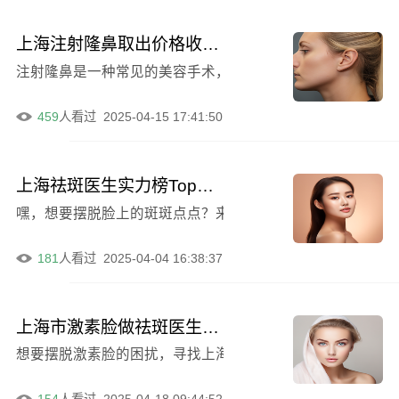
上海注射隆鼻取出价格收费明细一览，2024年注射隆鼻取出价格区间为3860元至57459元
注射隆鼻是一种常见的美容手术，然而，有时候可能需要取出注
459
人看过
2025-04-15 17:41:50
上海祛斑医生实力榜Top10介绍——林平珍医师脱颖而出
嘿，想要摆脱脸上的斑斑点点？来上海，找对医生才是关键！
181
人看过
2025-04-04 16:38:37
上海市激素脸做祛斑医生上榜清单实时更新-郭新雯医生预约坐诊医院网评
想要摆脱激素脸的困扰，寻找上海蕞**的祛斑医生？别再犹