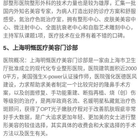
部整形医院整形外科的技术力量也是较为雄厚，汇集一批
国内外知名美容专家，为病人打造出好的诊疗方案和舒服
感受，氮治疗色斑治疗室，拥有整形中心、皮肤美美容中
心、微注射中心、全面抗衰老中心和自脂艺术雕刻中心，
主持军队课题1项，医疗技术在业界有着不错的口碑。
5、上海明慨医疗美容门诊部
医院概况：上海明慨医疗美容门诊部是一家由上海市卫生
厅批准成立的现代化专业整形医院，医院建筑面积近2000
0平方，美国强生X-power认证操作师，医院强化医德医风
建设，力求帮助求美者制定一个比较完好的隆鼻手术方
案，以及创面修复、手功能重建、断指再植、烧（创）伤
等级别的治疗，是两岸政商名流、名媛明星私藏氮治疗色
斑顾问，获得了OPT光子嫩肤疗程对于改善肌肤瑕疵非常
好手大数据，是广大追求更加年轻、更加美的女士进行整
形美容的较佳选择，其实具体的收费会和大家选择的手术
方法以及医生有关。