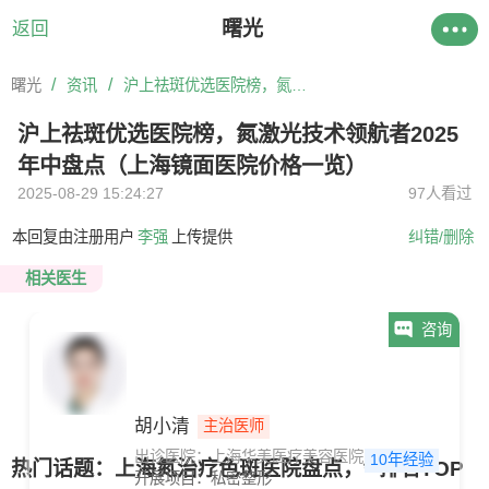
曙光
返回
/
/
曙光
资讯
沪上祛斑优选医院榜，氮激光技术领航者2025年中盘点（上海镜面医院价格一览）
沪上祛斑优选医院榜，氮激光技术领航者2025
年中盘点（上海镜面医院价格一览）
2025-08-29 15:24:27
97人看过
本回复由注册用户
李强
上传提供
纠错/删除
相关医生
咨询
胡小清
主治医师
出诊医院：上海华美医疗美容医院
10年经验
热门话题：上海氮治疗色斑医院盘点，**排名TOP
开展项目：
私密整形