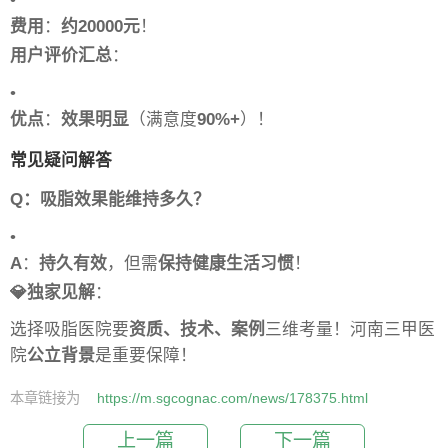
•
费用
：
约20000元
！
用户评价汇总
：
•
优点
：
效果明显
（满意度
90%+
）！
常见疑问解答
Q：吸脂效果能维持多久？
•
A
：
持久有效
，但需
保持健康生活习惯
！
💎独家见解
：
选择吸脂医院要
资质、技术、案例
三维考量！河南三甲医
院
公立背景
是重要保障！
本章链接为
https://m.sgcognac.com/news/178375.html
上一篇
下一篇