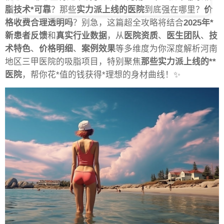
脂技术*可靠
？那些
实力派上线的医院
到底强在哪里？
价
格收费合理透明吗
？别急，这篇超全攻略将结合
2025年*
新患者反馈
和
真实行业数据
，从
医院资质
、
医生团队
、
技
术特色
、
价格明细
、
案例效果
等多维度为你深度解析河南
地区三甲医院的吸脂项目，特别聚焦
那些实力派上线的**
医院
，帮你花*值的钱获得*理想的身材曲线！✨