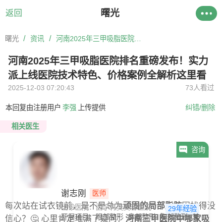
曙光
返回
/
/
曙光
资讯
河南2025年三甲吸脂医院排名重磅发布！实力派上线医院技术特色、价格案例全解析这里看
河南2025年三甲吸脂医院排名重磅发布！实力
派上线医院技术特色、价格案例全解析这里看
2025-12-03 07:20:43
73人看过
本回复由注册用户
李强
上传提供
纠错/删除
相关医生
咨询
谢志刚
医师
每次站在试衣镜前，是不是总为
顽固的局部脂肪
困扰得没
出诊医院：西宁韩美美容医院
29年经验
开展项目：
眼部整形
鼻部整形
胸部整形
其他
抗
信心？🤔 心里肯定堆满了疑问：
河南三甲医院中哪家吸