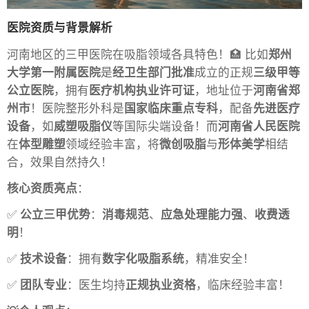
医院资质与背景解析
河南地区的三甲医院在吸脂领域各具特色！🏥 比如
郑州
大学第一附属医院
是
经卫生部门批准
成立的正规
三级甲等
公立医院
，拥有
医疗机构执业许可证
，地址位于
河南省郑
州市
！医院整形外科是
国家临床重点专科
，配备
先进医疗
设备
，如
威塑吸脂仪
等国际尖端设备！而
河南省人民医院
在
体型雕塑
领域经验丰富，将
微创吸脂
与
形体美学
相结
合，效果自然持久！
核心资质亮点
：
✅
公立三甲优势
：
消毒规范
、
应急处理能力强
、
收费透
明
！
✅
技术设备
：拥有
数字化吸脂系统
，精准安全！
✅
团队专业
：医生均持
正规执业资格
，临床经验丰富！