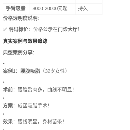
手臂吸脂
8000-20000元起
持久
价格透明度说明
：
✅
明码标价
：价格公示在
门诊大厅
！
真实案例与效果追踪
典型案例分享
：
•
案例1：腰腹吸脂
（32岁女性）
•
术前
：腰腹赘肉多，曲线不明显！
•
方案
：威塑吸脂手术！
•
效果
：腰线明显，身材苗条！