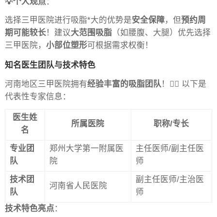
💡个人观点
：
选择三甲医院进行吸脂*大的优势是
安全保障
，但
预约周
期可能较长
！建议
大范围吸脂
（如腰腹、大腿）优先选择
三甲医院，
小部位塑形
可根据需求权衡！
知名医生团队与技术特色
河南地区三甲医院拥有
经验丰富的吸脂团队
！👨‍⚕️ 以下是
代表性专家信息：
医生姓
所属医院
职称/专长
名
专业团
郑州大学第一附属医
主任医师/副主任医
队
院
师
技术团
副主任医师/主治医
河南省人民医院
队
师
技术特色亮点
：