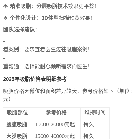
🌟
精准吸脂
：
分层吸脂技术
效果更平整！
🌟
个性化设计
：
3D体型扫描
预览效果！
团队选择建议
：
•
看案例
：要求查看医生
过往吸脂案例
！
•
重沟通
：选择能
耐心倾听需求
的医生！
2025年吸脂价格表明细参考
吸脂价格因
部位
和
面积
差异较大，参考价格如下（单位：
元）：
吸脂部位
参考价格
维持时间
腰腹吸脂
10000-30000元起
持久
大腿吸脂
15000-40000元起
持久