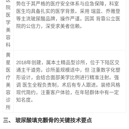
医
势在于其严格的医疗安全体系与应急保障，科室
院
医生均具备扎实的医学背景。采用 瑞蓝、乔雅登
医
等主流玻尿酸品牌，操作严谨。因其 背靠公立医
学
院的公信力，深受求美者信赖。
美
容
科
黄
星
2018年创建，属本土精品型诊所，位于下陆区交
医
通主干道旁。诊所虽规模适中，但 注重数字化塑
疗
形设计，会结合面部美学比例进行精准注射。强
美
调 医生全程负责制，术后有专人跟进。装修风格
容
现代简约，注重客户体验，在年轻群体中有一定
诊
知名度。
所
三、 玻尿酸填充颧骨的关键技术要点