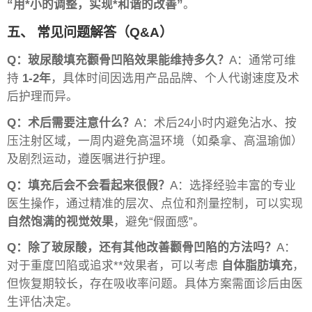
“用*小的调整，实现*和谐的改善”
。
五、 常见问题解答（Q&A）
Q：玻尿酸填充颧骨凹陷效果能维持多久？
A：通常可维
持
1-2年
，具体时间因选用产品品牌、个人代谢速度及术
后护理而异。
Q：术后需要注意什么？
A：术后24小时内避免沾水、按
压注射区域，一周内避免高温环境（如桑拿、高温瑜伽）
及剧烈运动，遵医嘱进行护理。
Q：填充后会不会看起来很假？
A：选择经验丰富的专业
医生操作，通过精准的层次、点位和剂量控制，可以实现
自然饱满的视觉效果
，避免“假面感”。
Q：除了玻尿酸，还有其他改善颧骨凹陷的方法吗？
A：
对于重度凹陷或追求**效果者，可以考虑
自体脂肪填充
，
但恢复期较长，存在吸收率问题。具体方案需面诊后由医
生评估决定。