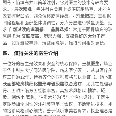
颧骨凹陷填充并非简单注射，它对医生的技术有较高要
求。-
层次精准
：需注射在骨膜上或深层脂肪室，才能有
效支撑起凹陷，避免位移或僵硬感。-
剂量把控
：需根据
凹陷程度和面部整体协调性，分点分层进行微量调整，追
求
自然过渡的饱满感
。-
品牌选择
：常用于颧骨填充的玻
尿酸多为
交联度高、塑形力强、支撑性好的大分子产
品
，如乔雅登丰颜、瑞蓝丽瑅等，维持时间相对更长。
四、 值得关注的医生介绍
一位好的医生是效果和安全的核心保障。
王薇医生
，毕业
于华中科技大学同济医学院，临床医学硕士，从事医疗美
容工作逾12年，持有齐全的医师资格与执业证书。她
*擅
长面部轮廓精细化塑形与玻尿酸联合治疗
，尤其在处理颧
骨、面颊凹陷方面经验丰富。其技术风格以
精准、轻
柔、创伤小
著称，注重术前沟通与个性化设计。王医生
定期参加全国性的注射美容学术会议，不断精进技术。她
的接诊风格耐心细致，善于倾听求美者诉求，执业理念是