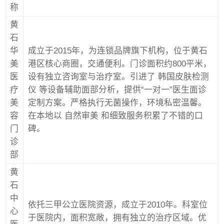
称
黄
石
华
成立于2015年，为连锁品牌旗下机构，位于黄石
美
港区核心商圈，交通便利。门诊面积约800平米，
医
设有独立咨询室与治疗室。引进了 韩国皮肤检测
疗
仪 等设备辅助面部分析，提供“一对一”医生面诊
美
定制方案。严格执行无菌操作，环境私密温馨。
容
在本地以 自然审美 和细致服务积累了不错的口
门
碑。
诊
部
黄
石
中
依托三甲公立医院资源，成立于2010年。科室位
心
于医院内，面积宽敞，拥有独立的治疗区域。优