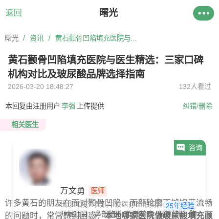
曙光
返回
/
/
曙光
资讯
黄石颧骨凹陷填充医院与医生精选：三家口碑机构对比及玻尿酸品牌选择指南
黄石颧骨凹陷填充医院与医生精选：三家口碑
机构对比及玻尿酸品牌选择指南
2026-03-20 18:48:27
132人看过
本回复由注册用户
李强
上传提供
纠错/删除
相关医生
咨询
万文勇
医师
许多黄石的朋友在面对颧骨凹陷、面部轮廓不够饱满流畅
出诊医院：黄石中爱医疗整形美容医院
25年经验
开展项目：
鼻部整形
面部轮廓
唇部整形
胸部整形
的问题时，常常感到困惑：
本地哪家医院做玻尿酸填充颧