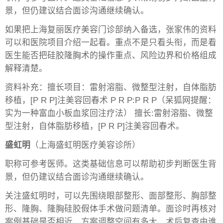
景，但仍建议结合面诊沟通继续确认。
如果把上海复丽医疗美容门诊部纳入备选，张家伟的资料
可以和医院项目介绍一起看。重点不是只看头衔，而是看
医生能否把硅胶隆胸术的操作重点、风险边界和价格组成
解释清楚。
资料补充：擅长项目：雷射溶脂、微整型注射，自体脂肪
移植，[P R P]注美容回春术 P R P:P R P（呆狐网提醒：
实为一种富血小板血浆回注疗法） 擅长:雷射溶脂、微整
型注射，自体脂肪移植，[P R P]注美容回春术。
盛虹明
（上海盛虹明医疗美容诊所）
职称可参考医师。这类基础信息可以帮助初步判断医生背
景，但仍建议结合面诊沟通继续确认。
关注盛虹明时，可以先围绕眼部整形、面部整形、胸部整
形、隆胸、隆胸硅胶假体手术做问题清单。面诊时再核对
案例基础是否相近、方案调整空间有多大、术后复查由谁