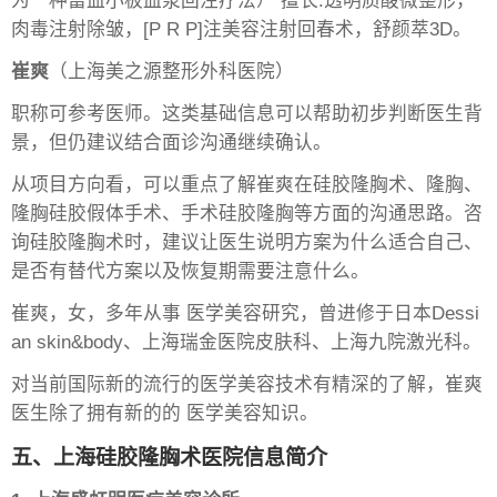
为一种富血小板血浆回注疗法） 擅长:透明质酸微整形，
肉毒注射除皱，[P R P]注美容注射回春术，舒颜萃3D。
崔爽
（上海美之源整形外科医院）
职称可参考医师。这类基础信息可以帮助初步判断医生背
景，但仍建议结合面诊沟通继续确认。
从项目方向看，可以重点了解崔爽在硅胶隆胸术、隆胸、
隆胸硅胶假体手术、手术硅胶隆胸等方面的沟通思路。咨
询硅胶隆胸术时，建议让医生说明方案为什么适合自己、
是否有替代方案以及恢复期需要注意什么。
崔爽，女，多年从事 医学美容研究，曾进修于日本Dessi
an skin&body、上海瑞金医院皮肤科、上海九院激光科。
对当前国际新的流行的医学美容技术有精深的了解，崔爽
医生除了拥有新的的 医学美容知识。
五、上海硅胶隆胸术医院信息简介