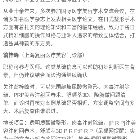
从业十余年来，多次参加国际医学美容学术交流会议，在
诸多知名医学杂志上发表相关医学论文，在日式整形手术
方面有着扎实的理论知识和丰富的临床经验，致力于将日
式精准细腻的操作风格与亚洲人追求的精致立体结合，打
造独具神韵的东方美。
翁梓峰
（上海复丽医疗美容门诊部）
职称可参考医师。这类基础信息可以帮助初步判断医生背
景，但仍建议结合面诊沟通继续确认。
关注翁梓峰时，可以先围绕玻尿酸微整形、肉毒注射除
皱、PRP美容注射回春术、舒颜萃3D、隆胸做问题清
单。面诊时再核对案例基础是否相近、方案调整空间有多
大、术后复查由谁跟进。
擅长项目：透明质酸微整形，肉毒注射除皱，[P R P]注美
容注射回春术，舒颜萃3D P R P:P R P（呆狐网提醒：实