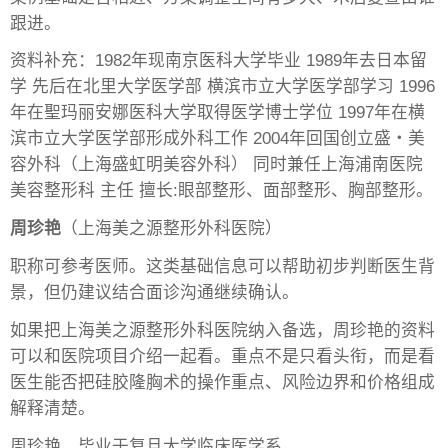
跟进。
资料补充：1982年现南京医科大学毕业 1989年去日本留
学 先后在北里大学医学部 横滨市立大学医学部学习 1996
年在聖玛丽安娜医科大学取得医学博士学位 1997年在横
滨市立大学医学部形成外科工作 2004年回国创立盛・美
容外科（上海盛虹明美容外科） 同时兼任上海浦南医院
美容整形科 主任 擅长:眼部整形、面部整形、胸部整形。
周珍艳
（上海美之源整形外科医院）
职称可参考医师。这类基础信息可以帮助初步判断医生背
景，但仍建议结合面诊沟通继续确认。
如果把上海美之源整形外科医院纳入备选，周珍艳的资料
可以和医院项目介绍一起看。重点不是只看头衔，而是看
医生能否把硅胶隆胸术的操作重点、风险边界和价格组成
解释清楚。
周珍艳，毕业于复旦大学临床医学系。