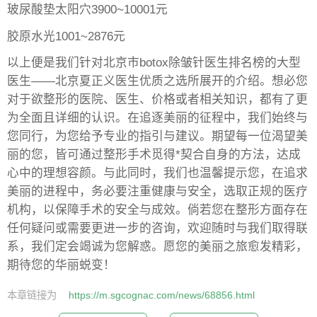
玻尿酸垫太阳穴3900~10001元
胶原水光1001~2876元
以上便是我们针对北京市botox除皱针医生排名榜的大型
医生——北京夏正义医生优质之选所展开的介绍。想必您
对于欲整形的医院、医生、价格或者相关知识，都有了更
为全面且详细的认识。在追逐美丽的征程中，我们始终与
您同行，为您给予专业的指引与建议。期望每一位渴望美
丽的您，皆可通过整形手术觅得*契合自身的方法，达成
心中的理想容颜。与此同时，我们也温馨提示您，在追求
美丽的进程中，务必要注重健康与安全，选取正规的医疗
机构，以保障手术的安全与成效。倘若您在整形方面存在
任何疑问或需要更进一步的咨询，欢迎随时与我们取得联
系，我们定会竭诚为您解惑。愿您的美丽之旅愈发精彩，
期待您的华丽蜕变！
本章链接为
https://m.sgcognac.com/news/68856.html