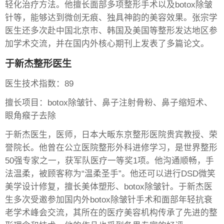
轻化治疗方法。他擅长面部多项整形手术以及botox除皱
针等，能够达到微创无痕、独具神韵的美容效果。张宗学
医生还多次赴中国北京市、韩国及美国等整形发达地区参
加学术交流，并在国内外核心期刊上发表了多篇论文。
于新杰整形医生
医生技术指数：89
擅长项目：botox除皱针、鼻子注射骨粉、鼻子缩短术、
眼角瘊子去除
于新杰医生，医师，日本大畈东京整形医院贵宾教授、荣
誉院长。他曾在公立医院整形外科进修学习，是世界整形
50强专家之一，获军队医疗一等奖1项。他沟通顺畅，手
法温柔，被顾客称为“温柔圣手”。他还可以进行DSD微笑
美学设计修复，擅长美体塑形、botox除皱针。于新杰医
生多次受邀参加国内外botox除皱针手术和面部年轻抗衰
老学术峰会交流，其所在的医疗美容机构传承了先进的整