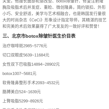
关爱。他擅长面部轮廓改型、botox除皱针、修复注射隆
胸及吸脂术后并发症、重睑、微创隆鼻，简约锁扣、外形
小巧、安全舒适，美学与艺术相融合，也是韩国发行量很
大的时尚杂志《CeCi》形象设计指定导师，其精湛的技艺
和完美的术后效果赢得了广大发友的一致好评和赞誉！
三、北京市botox除皱针医生价目表
治疗咖啡斑2985~5776元
切口双眼皮5639~11684元
女性双下巴吸脂14894~28902元
botox1007~5681元
软骨隆鼻整形手术2093~4532元
胳膊美白524~1639元
上臀吸脂5299~8926元