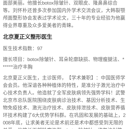
面部美丽。他擅长botox除皱针、双眼皮、隆鼻鼻综合
等。刘怀朴还曾多次参加国内外学术交流会议，大韩裂颚
颅面整形协会发表过学术论文，三十年的专业经验为他赢
得业界尊重及众多爱美者的青睐。
北京夏正义整形医生
医生技术指数：97
擅长项目：botox除皱针、耳朵轮廓缺损、物理瘦腿法、*
*****治疗丰胸
北京夏正义医生，主诊医师，【学术兼职】：中国医师学
会会员。他深谙各种种植体的特性，是准分子激光治疗中
心技术负责人。他造就了全军皮肤病领先强势学科！武警
北京市总队医院围绕皮肤病诊治技术、基因分析技术、生
物免疫技术、激光治疗技术、皮肤排泄技术、皮肤营养循
环技术构建了6大优势学科群。在巩固和发展的基础上，2
008年底，让求美者无论是术前还是术中都感受到无限的