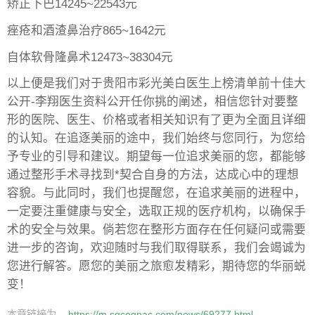
矫正下巴14245~22543元
痤疮和酒渣鼻治疗865~1642元
自体软骨隆鼻术12473~38304元
以上便是我们对于贵阳市彩光美白医生上榜清单前十佳大
公开-李翔医生资料公开任你挑的阐述，相信您针对要整
形的医院、医生、价格或者相关知识有了更为全面且详细
的认知。在追逐美丽的途中，我们始终与您同行，为您给
予专业的引导和建议。期望每一位追求美丽的您，都能够
通过整形手术寻找到*契合自身的方法，达成心中的理想
容貌。与此同时，我们也提醒您，在追求美丽的进程中，
一定要注重健康与安全，选取正规的医疗机构，以确保手
术的安全与效果。倘若您在整形方面存在任何疑问或需要
进一步的咨询，欢迎随时与我们取得联系，我们会竭诚为
您进行解答。愿您的美丽之旅愈发精彩，期待您的华丽蜕
变！
本章链接为
https://m.sgcognac.com/news/69277.html