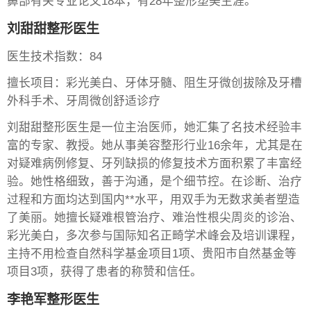
鼻部有关专业论文18本，有28年整形塑美生涯。
刘甜甜整形医生
医生技术指数：84
擅长项目：彩光美白、牙体牙髓、阻生牙微创拔除及牙槽
外科手术、牙周微创舒适诊疗
刘甜甜整形医生是一位主治医师，她汇集了名技术经验丰
富的专家、教授。她从事美容整形行业16余年，尤其是在
对疑难病例修复、牙列缺损的修复技术方面积累了丰富经
验。她性格细致，善于沟通，是个细节控。在诊断、治疗
过程和方面均达到国内**水平，用双手为无数求美者塑造
了美丽。她擅长疑难根管治疗、难治性根尖周炎的诊治、
彩光美白，多次参与国际知名正畸学术峰会及培训课程，
主持不用检查自然科学基金项目1项、贵阳市自然基金等
项目3项，获得了患者的称赞和信任。
李艳军整形医生