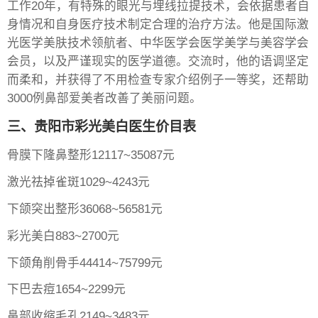
工作20年，有特殊的眼光与埋线拉提技术，会依据患者自
身情况和自身医疗技术制定合理的治疗方法。他是国际激
光医学美肤技术领航者、中华医学会医学美学与美容学会
会员，以及严谨现实的医学道德。交流时，他的语调坚定
而柔和，并获得了不用检查专家介绍例子一等奖，还帮助
3000例鼻部爱美者改善了美丽问题。
三、贵阳市彩光美白医生价目表
骨膜下隆鼻整形12117~35087元
激光祛掉雀斑1029~4243元
下颌突出整形36068~56581元
彩光美白883~2700元
下颌角削骨手44414~75799元
下巴去痘1654~2299元
鼻部收缩毛孔2149~3483元