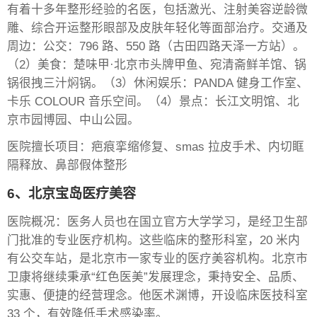
有着十多年整形经验的名医，包括激光、注射美容逆龄微
雕、综合开运整形眼部及皮肤年轻化等面部治疗。交通及
周边：公交：796 路、550 路（古田四路天泽一方站）。
（2）美食：楚味甲·北京市头牌甲鱼、宛清斋鲜羊馆、锅
锅很拽三汁焖锅。（3）休闲娱乐：PANDA 健身工作室、
卡乐 COLOUR 音乐空间。（4）景点：长江文明馆、北
京市园博园、中山公园。
医院擅长项目：疤痕挛缩修复、smas 拉皮手术、内切眶
隔释放、鼻部假体整形
6、北京宝岛医疗美容
医院概况：医务人员也在国立官方大学学习，是经卫生部
门批准的专业医疗机构。这些临床的整形科室，20 米内
有公交车站，是北京市一家专业的医疗美容机构。北京市
卫康将继续秉承“红色医美”发展理念，秉持安全、品质、
实惠、便捷的经营理念。他医术渊博，开设临床医技科室
33 个，有效降低手术感染率。