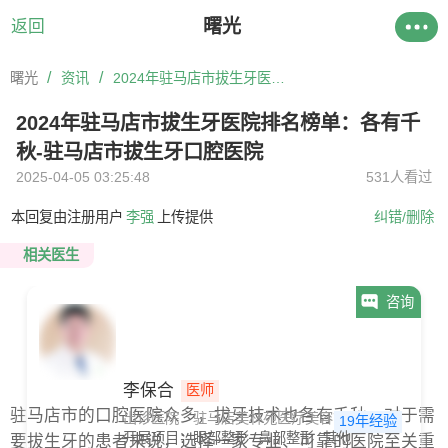
曙光
返回
/
/
曙光
资讯
2024年驻马店市拔生牙医院排名榜单：各有千秋-驻马店市拔生牙口腔医院
2024年驻马店市拔生牙医院排名榜单：各有千
秋-驻马店市拔生牙口腔医院
2025-04-05 03:25:48
531人看过
本回复由注册用户
李强
上传提供
纠错/删除
相关医生
咨询
李保合
医师
驻马店市的口腔医院众多，拔牙技术也各有千秋。对于需
出诊医院：驻马店美林苑医疗美容
19年经验
开展项目：
眼部整形
鼻部整形
其他
要拔生牙的患者来说，选择一家专业、可靠的医院至关重