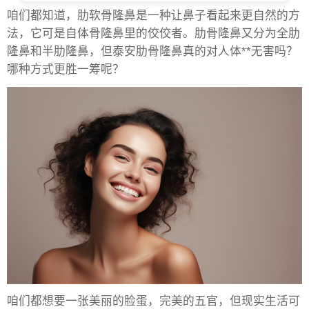
咱们都知道，肋软骨隆鼻是一种让鼻子看起来更自然的方
法，它可是自体骨隆鼻里的佼佼者。肋骨隆鼻又分为全肋
隆鼻和半肋隆鼻，但泰安肋骨隆鼻真的对人体**无害吗？
哪种方式更胜一筹呢？
咱们都想要一张美丽的脸蛋，完美的五官，但现实生活可