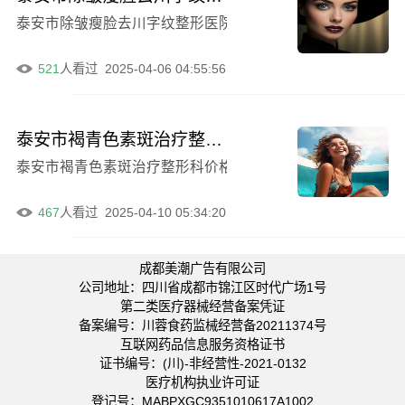
泰安市除皱瘦脸去川字纹整形医院前十强榜单揭晓，这一消
521
人看过
2025-04-06 04:55:56
泰安市褐青色素斑治疗整形科价格表曝光，近6个月均价1766元
泰安市褐青色素斑治疗整形科价格表曝光，这一消息引起了
467
人看过
2025-04-10 05:34:20
成都美潮广告有限公司
公司地址：四川省成都市锦江区时代广场1号
第二类医疗器械经营备案凭证
备案编号：川蓉食药监械经营备20211374号
互联网药品信息服务资格证书
证书编号：(川)-非经营性-2021-0132
医疗机构执业许可证
登记号：MABPXGC9351010617A1002