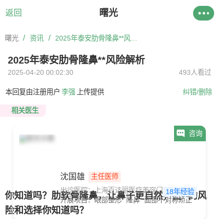
曙光
返回
/
/
曙光
资讯
2025年泰安肋骨隆鼻**风险解析
2025年泰安肋骨隆鼻**风险解析
2025-04-20 00:02:30
493人看过
本回复由注册用户
李强
上传提供
纠错/删除
相关医生
咨询
沈国雄
主任医师
出诊医院：上海百达丽医疗美容门诊部
18年经验
你知道吗？肋软骨隆鼻，让鼻子更自然，但**的风
开展项目：
眼部整形
隆鼻
面部不对称矫正
险和选择你知道吗？