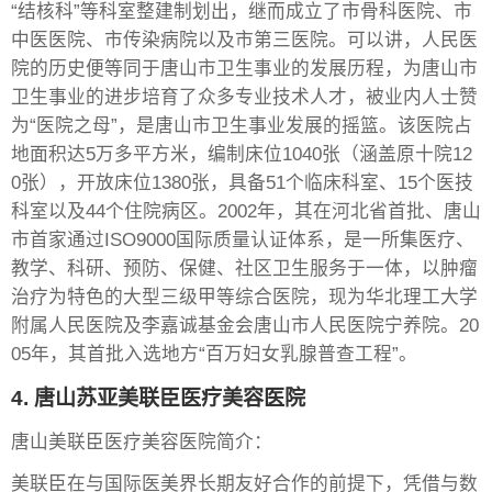
“结核科”等科室整建制划出，继而成立了市骨科医院、市
中医医院、市传染病院以及市第三医院。可以讲，人民医
院的历史便等同于唐山市卫生事业的发展历程，为唐山市
卫生事业的进步培育了众多专业技术人才，被业内人士赞
为“医院之母”，是唐山市卫生事业发展的摇篮。该医院占
地面积达5万多平方米，编制床位1040张（涵盖原十院12
0张），开放床位1380张，具备51个临床科室、15个医技
科室以及44个住院病区。2002年，其在河北省首批、唐山
市首家通过ISO9000国际质量认证体系，是一所集医疗、
教学、科研、预防、保健、社区卫生服务于一体，以肿瘤
治疗为特色的大型三级甲等综合医院，现为华北理工大学
附属人民医院及李嘉诚基金会唐山市人民医院宁养院。20
05年，其首批入选地方“百万妇女乳腺普查工程”。
4. 唐山苏亚美联臣医疗美容医院
唐山美联臣医疗美容医院简介：
美联臣在与国际医美界长期友好合作的前提下，凭借与数