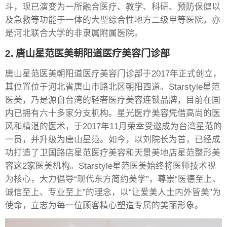
斗，现已演变为一所融合医疗、教学、科研、预防保健以
及急救等功能于一体的大型综合性地方二级甲等医院，亦
是河北联合大学的非隶属附属医院。
2. 唐山星范医美朝阳道医疗美容门诊部
唐山星范医美朝阳道医疗美容门诊部于2017年正式创立，
其位置位于河北省唐山市路北区朝阳西道。Starstyle星范
医美，乃是源自台湾的轻奢医疗美容连锁品牌，目前在国
内已拥有六十多家分支机构。星光医疗美容凭借高尚的医
风和精湛的医术，于2017年11月荣幸受邀成为台湾星范的
一员，并升级为唐山星范。如今，以刘院长为首，已经成
功打造了卫国路店星范医疗美容和天景美地店星范整形美
容这2家医美机构。Starstyle星范医美始终将医师技术视
为核心，大力倡导“现代东方简约美学”，尊崇“医德至上、
诚信至上、专业至上”的理念，以“让爱美人士内外皆美”为
使命，立志为每一位顾客精心塑造专属的美丽形象。