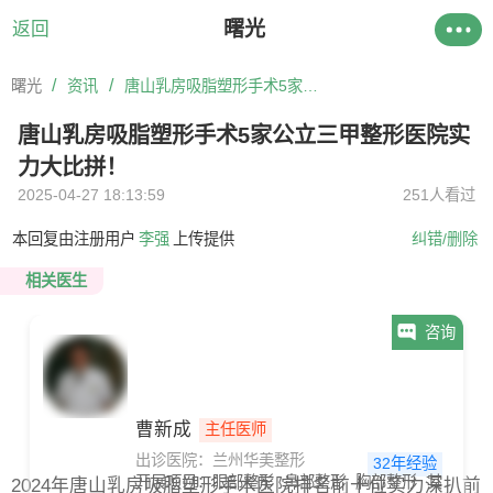
曙光
返回
/
/
曙光
资讯
唐山乳房吸脂塑形手术5家公立三甲整形医院实力大比拼！
唐山乳房吸脂塑形手术5家公立三甲整形医院实
力大比拼！
2025-04-27 18:13:59
251人看过
本回复由注册用户
李强
上传提供
纠错/删除
相关医生
咨询
曹新成
主任医师
出诊医院：兰州华美整形
32年经验
开展项目：
眼部整形
鼻部整形
胸部整形
其他
抗
2024年唐山乳房吸脂塑形手术医院排名前十位实力深扒前