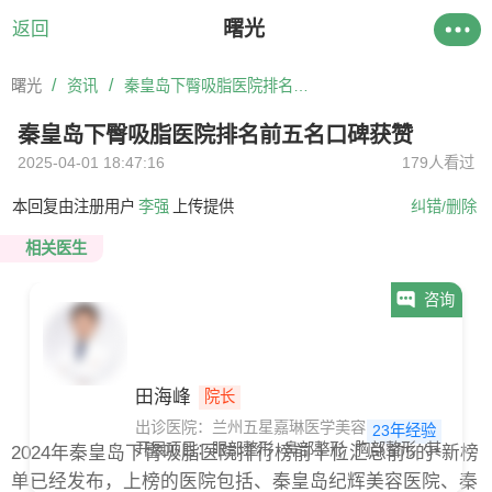
曙光
返回
/
/
曙光
资讯
秦皇岛下臀吸脂医院排名前五名口碑获赞
秦皇岛下臀吸脂医院排名前五名口碑获赞
2025-04-01 18:47:16
179人看过
本回复由注册用户
李强
上传提供
纠错/删除
相关医生
咨询
田海峰
院长
出诊医院：兰州五星嘉琳医学美容医院
23年经验
开展项目：
眼部整形
鼻部整形
胸部整形
其他
抗
2024年秦皇岛下臀吸脂医院排行榜前十位汇总前5的*新榜
单已经发布，上榜的医院包括、秦皇岛纪辉美容医院、秦