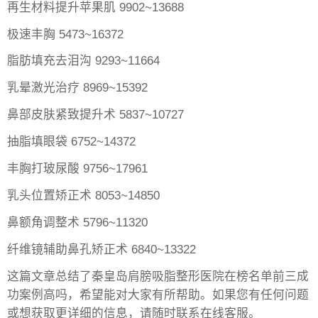
再生材料提升苹果肌 9902~13688
极速丰胸 5473~16372
脂肪填充去泪沟 9293~11664
乳晕激光治疗 8969~15392
鼻部皮肤紧致提升术 5837~10727
抽脂填眼袋 6752~14372
丰胸打玻尿酸 9756~17961
乳头位置矫正术 8053~14850
鼻额角调整术 5796~11320
纤维镜辅助鼻孔矫正术 6840~13322
这篇文章总结了秦皇岛肩膀吸脂整形医院在榜名单前三成
功案例高吗，希望能对大家有所帮助。如果您有任何问题
或想获取更详细的信息，请随时联系在线客服。