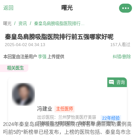
曙光
返回
/
/
曙光
资讯
秦皇岛肩膀吸脂医院排行前五强哪家好呢
秦皇岛肩膀吸脂医院排行前五强哪家好呢
2025-04-02 04:34:13
157人看过
本回复由注册用户
李强
上传提供
纠错/删除
相关医生
咨询
冯建业
主任医师
出诊医院：兰州梦怡美医疗美容
22年经验
开展项目：
眼部整形
鼻部整形
胸部整形
美体塑形
2024年秦皇岛肩膀吸脂整形医院在榜名单前三成功案例高
吗前5的*新榜单已经发布，上榜的医院包括、秦皇岛市念