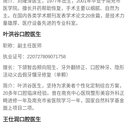
简介：刘隆泽医生，1977年出生，2001年毕业于南充市
医学院。擅长开药帮助恢复，手术主要以细腻、自然为
主。在国内各类学术期刊发表学术论文20余篇，是技术力
量雄厚、医疗设备先进的专业科室。
叶洪谷口腔医生
职称：副主任医师
执业证号：220727809071758
擅长：下颌智齿颊向阻生、牙外翻矫正、口腔种牙、隐形
活动义齿假牙镶牙修复（单颗）
简介：叶洪谷医生，坚持为求美者个性化定制综合方案，
20多年口腔临床经验。曾在南充中心医院整形美容外科正
畸进修一年及南充市省医院学习一年，国家自然科学基金
面上项目二项。
王仕润口腔医生