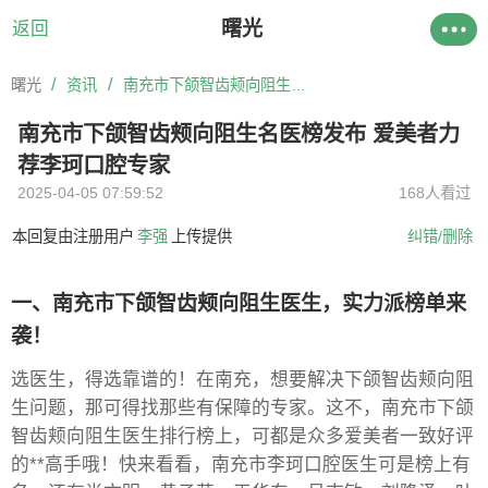
曙光
返回
/
/
曙光
资讯
南充市下颌智齿颊向阻生名医榜发布 爱美者力荐李珂口腔专家
南充市下颌智齿颊向阻生名医榜发布 爱美者力
荐李珂口腔专家
2025-04-05 07:59:52
168人看过
本回复由注册用户
李强
上传提供
纠错/删除
一、南充市下颌智齿颊向阻生医生，实力派榜单来
袭！
选医生，得选靠谱的！在南充，想要解决下颌智齿颊向阻
生问题，那可得找那些有保障的专家。这不，南充市下颌
智齿颊向阻生医生排行榜上，可都是众多爱美者一致好评
的**高手哦！快来看看，南充市李珂口腔医生可是榜上有