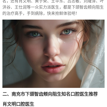
名，还有肖文明、黄子荣、王华东、吕志敏、刘隆泽、叶
洪谷、王仕润等一众实力派医生，都是下颌智齿颊向阻生
的治疗高手，手到病除，快来抢鲜体验吧！
二、南充市下颌智齿颊向阻生知名口腔医生推荐
肖文明口腔医生