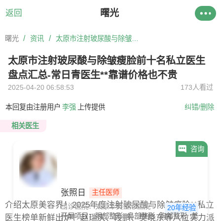
曙光
返回
/
/
曙光
资讯
太原市注射玻尿酸与除皱瘦脸前十名私立医生盘点汇总-常日青医生**靠谱价格也不贵
太原市注射玻尿酸与除皱瘦脸前十名私立医生
盘点汇总-常日青医生**靠谱价格也不贵
2025-04-20 06:58:53
173人看过
本回复由注册用户
李强
上传提供
纠错/删除
相关医生
咨询
张照日
主任医师
介绍太原美容界！2025年度注射玻尿酸与除皱瘦脸**私立
出诊医院：太原华美整形医院
20年经验
开展项目：
眼部整形
鼻部整形
胸部整形
美体塑形
医生榜单新鲜出炉！赵瑞庆、段鹏、樊晓东等八位实力派