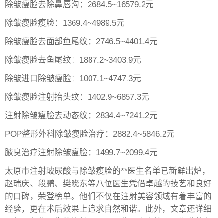
除皱瘦脸去除鼻唇沟：2684.5~16579.2元
除皱瘦脸瘦脸：1369.4~4989.5元
除皱瘦脸去面部鱼尾纹：2746.5~4401.4元
除皱瘦脸去鱼尾纹：1887.2~3403.9元
除皱进口除皱瘦脸：1007.1~4747.3元
除皱瘦脸注射抬头纹：1402.9~6857.3元
注射除皱瘦脸去动态纹：2834.4~7241.2元
POP整形外科除皱瘦脸治疗：2882.4~5846.2元
腋臭治疗注射除皱瘦脸：1499.7~2099.4元
太原市注射玻尿酸与除皱瘦脸的**医生名单已新鲜出炉，
赵瑞庆、段鹏、樊晓东等八位医生凭借卓越的技艺和良好
的口碑，荣登榜单。他们不仅在注射美容领域有着丰富的
经验，更在术后效果上追求自然和谐。此外，文章还详细