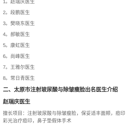
1。赵瑞庆医生
2。段鹏医生
3。樊晓东医生
4。郝敏医生
5。康虹医生
6。尚峰医生
7。王雅尔医生
8。常日青医生
二、太原市注射玻尿酸与除皱瘦脸出名医生介绍
赵瑞庆医生
擅长项目：注射玻尿酸与除皱瘦脸，保妥适丰面颊，痘印
彩光治疗痘印，鼻子垫假体手术